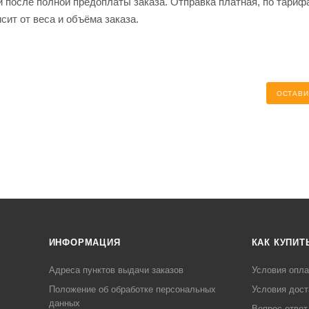
и после полной предоплаты заказа. Отправка платная, по тариф
сит от веса и объёма заказа.
ОСТАВИ
ИНФОРМАЦИЯ
КАК КУПИТ
Адреса пунктов выдачи заказов
Условия опл
Положение об обработке персональных
Условия дост
данных
Вопрос-ответ