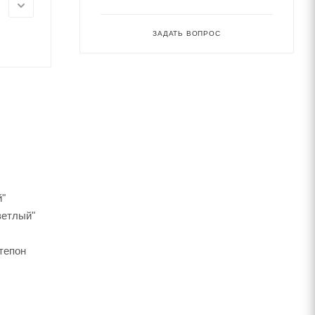
ЗАДАТЬ ВОПРОС
й"
ветлый"
тепон