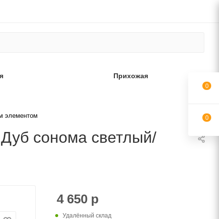
я
Прихожая
0
им элементом
0
 Дуб сонома светлый/
4 650
р
Удалённый склад