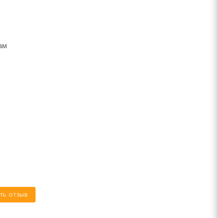
ам
ТЬ ОТЗЫВ