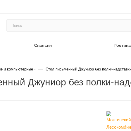
Спальня
Гостина
—
е и компьютерные
Стол письменный Джуниор без полки-надставк
енный Джуниор без полки-над