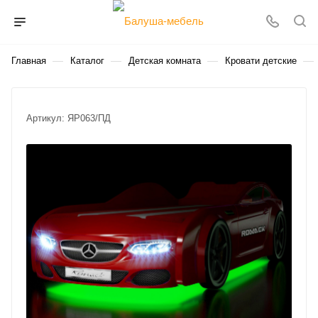
—
—
—
—
Главная
Каталог
Детская комната
Кровати детские
Артикул:
ЯР063/ПД