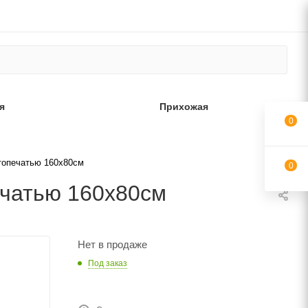
я
Прихожая
0
топечатью 160х80см
0
ечатью 160х80см
Нет в продаже
Под заказ