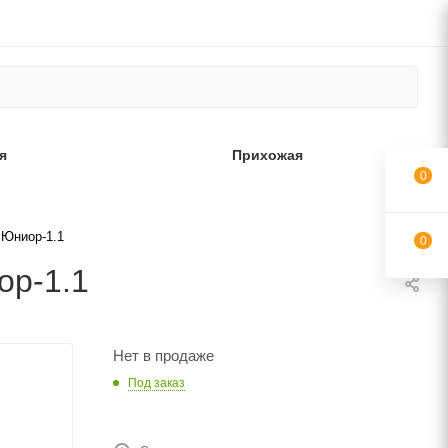
я
Прихожая
0
 Юниор-1.1
0
ор-1.1
Нет в продаже
Под заказ