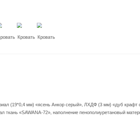
иал (19*0,4 мм) «ясень Анкор серый», ЛХДФ (3 мм) «дуб крафт
риал ткань «SAWANA-72», наполнение пенополиуретановый матер