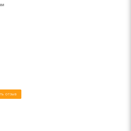
ам
ТЬ ОТЗЫВ