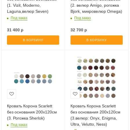
(1. Vizit, Moderno,
(2. велюр Amigo, рогожка
Laguna,велюр Seven)
Bjork, микровелюр Omega)
Под заказ
Под заказ
31 400
р
32 700
р
В КОРЗИНУ
В КОРЗИНУ
Кровать Корона Scarlett
Кровать Корона Scarlett
без основания 200х120см
без основания 200х120см
(3. Рогожка Sherlok)
(3.велюр: Onyx, Enigma,
Ultra, Velutto, Ness)
Под заказ