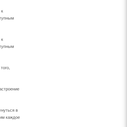
 к
ступным
 к
ступным
того,
настроение
унуться в
щим каждое