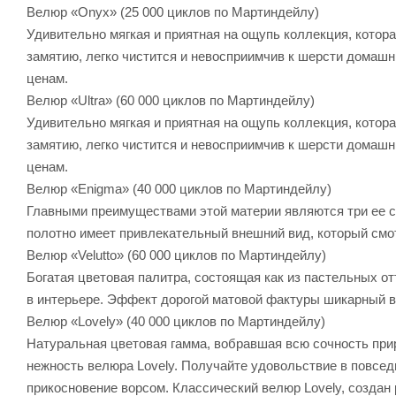
Велюр «Onyx» (25 000 циклов по Мартиндейлу)
Удивительно мягкая и приятная на ощупь коллекция, котора
замятию, легко чистится и невосприимчив к шерсти домаш
ценам.
Велюр «Ultra» (60 000 циклов по Мартиндейлу)
Удивительно мягкая и приятная на ощупь коллекция, котора
замятию, легко чистится и невосприимчив к шерсти домаш
ценам.
Велюр «Enigma» (40 000 циклов по Мартиндейлу)
Главными преимуществами этой материи являются три ее сво
полотно имеет привлекательный внешний вид, который смот
Велюр «Velutto» (60 000 циклов по Мартиндейлу)
Богатая цветовая палитра, состоящая как из пастельных от
в интерьере. Эффект дорогой матовой фактуры шикарный в
Велюр «Lovely» (40 000 циклов по Мартиндейлу)
Натуральная цветовая гамма, вобравшая всю сочность прир
нежность велюра Lovely. Получайте удовольствие в повсе
прикосновение ворсом. Классический велюр Lovely, создан