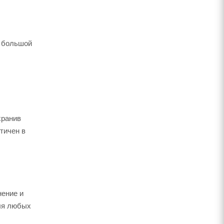
т большой
хранив
тичен в
нение и
для любых