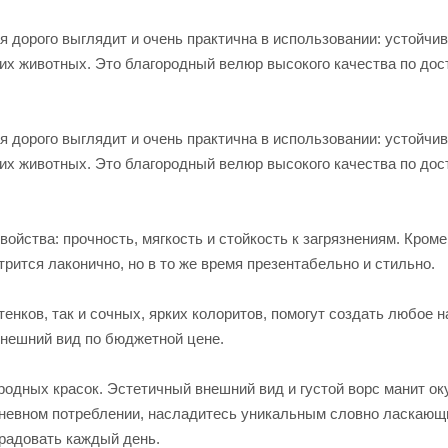
я дорого выглядит и очень практична в использовании: устойчив
них животных. Это благородный велюр высокого качества по до
я дорого выглядит и очень практична в использовании: устойчив
них животных. Это благородный велюр высокого качества по до
йства: прочность, мягкость и стойкость к загрязнениям. Кроме 
рится лаконично, но в то же время презентабельно и стильно.
тенков, так и сочных, ярких колоритов, помогут создать любое 
нешний вид по бюджетной цене.
одных красок. Эстетичный внешний вид и густой ворс манит ок
дневном потреблении, насладитесь уникальным словно ласкаю
 радовать каждый день.