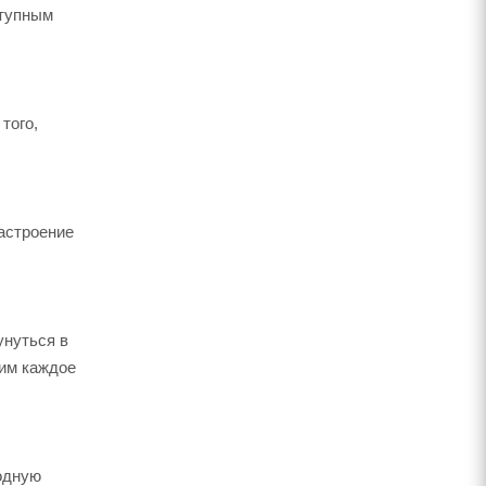
ступным
того,
настроение
унуться в
щим каждое
одную