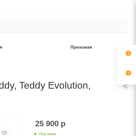
я
Прихожая
0
0
dy, Teddy Evolution,
25 900
р
Под заказ