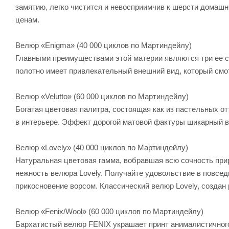
замятию, легко чистится и невосприимчив к шерсти домаш
ценам.
Велюр «Enigma» (40 000 циклов по Мартиндейлу)
Главными преимуществами этой материи являются три ее сво
полотно имеет привлекательный внешний вид, который смот
Велюр «Velutto» (60 000 циклов по Мартиндейлу)
Богатая цветовая палитра, состоящая как из пастельных от
в интерьере. Эффект дорогой матовой фактуры шикарный в
Велюр «Lovely» (40 000 циклов по Мартиндейлу)
Натуральная цветовая гамма, вобравшая всю сочность прир
нежность велюра Lovely. Получайте удовольствие в повсе
прикосновение ворсом. Классический велюр Lovely, создан
Велюр «Fenix/Wool» (60 000 циклов по Мартиндейлу)
Бархатистый велюр FENIX украшает принт анималистичного