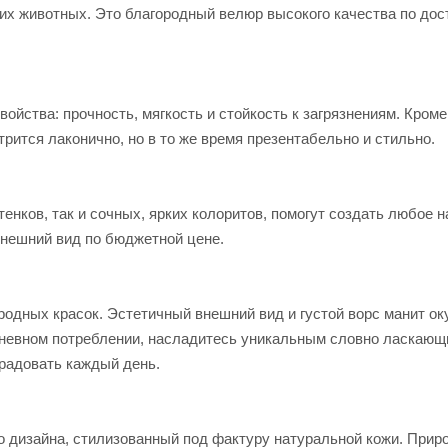
них животных. Это благородный велюр высокого качества по до
йства: прочность, мягкость и стойкость к загрязнениям. Кроме 
рится лаконично, но в то же время презентабельно и стильно.
тенков, так и сочных, ярких колоритов, помогут создать любое 
нешний вид по бюджетной цене.
одных красок. Эстетичный внешний вид и густой ворс манит ок
дневном потреблении, насладитесь уникальным словно ласкаю
 радовать каждый день.
 дизайна, стилизованный под фактуру натуральной кожи. Прир