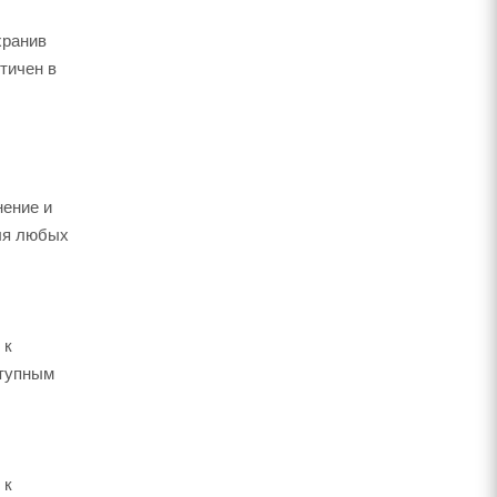
хранив
тичен в
нение и
для любых
 к
ступным
 к