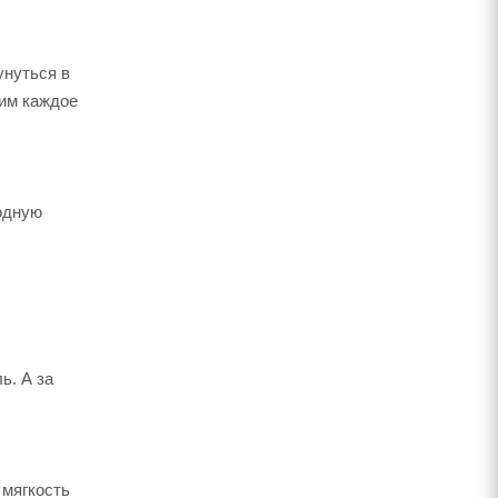
унуться в
щим каждое
одную
ь. А за
 мягкость