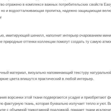
во отражено в комплексе важных потребительских свойств Eas
а, но и водоотталкивающая пропитка, надежно защищающая велю
у.
ью, имитирующей шенилл, наполнит интерьер очарованием мини
е природные оттенки коллекции помогут создать ту самую атмо
чный материал, визуально напоминающий текстуру натуральной
ркие цвета впишутся практический в любой интерьер.
ания ворсинки этой ткани подвергаются усадке и приобретают 
ую фактурную ткань, которая буквально излучает тепло и уют. 
купе с объемной трикотажной подложкой, придает ткани исключ