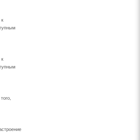
 к
ступным
 к
ступным
того,
настроение