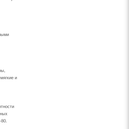
ьными
ры,
мягкие и
нтности
жных
-80.