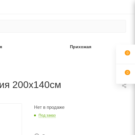
я
Прихожая
0
0
ния 200х140см
Нет в продаже
Под заказ