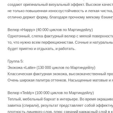
создают оригинальный визуальный эффект. Высокое качест
не только повышенная износоустойчивость и легкая чистк
отлично держит форму, благодаря прочному мягкому бэкинг
Велюр «Happy» (40 000 циклов по Мартиндейлу)
Однотонный, слегка фактурный велюр с мягкой поверхност
то, что нужно всем перфекционистам. Сочные и натуральны
будет приятно и отдыхать, и работать.
Группа 5:
Экокожа «Latte» (130 000 циклов по Мартиндейлу)
Классическая фактурная экокожа, высококачественный про
Очень широкая палитра оттенков. Насыщенные матовые и я
Велюр «Teddy» (100 000 циклов по Мартиндейлу)
Теплый, мебельный бархат в интерьере. Во время окрашив
завитка (спирали), результат представляет собой эффектн
плотность лицевого слоя, плюс средний каркасный слой в 