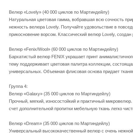
Велюр «Lovely» (40 000 циклов по Мартиндейлу)
Натуральная цветовая гамма, вобравшая всю сочность прир
нежность велюра Lovely. Получайте удовольствие в повсе
прикосновение ворсом. Классический велюр Lovely, создан
Велюр «Fenix/Wool» (60 000 циклов по Мартиндейлу)
Бархатистый велюр FENIX украшает принт анималистичного
тему поддерживает цветовая палитра коллекции, состояща
универсальных. Объемная флисовая основа придает тканям
Группа 4:
Велюр «Galaxy» (35 000 циклов по Мартиндейлу)
Прочный, мягкий, износостойкий и практичный микровелюр.
счет дополнительной пропитки мебельную ткань легко чист
Велюр «Dream» (35 000 циклов по Мартиндейлу)
Универсальный высококачественный велюр с очень нежной 