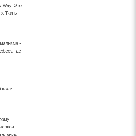
y Way. Это
р. Ткань
мализма -
сферу, где
 кожи.
форму
Высокая
ительную