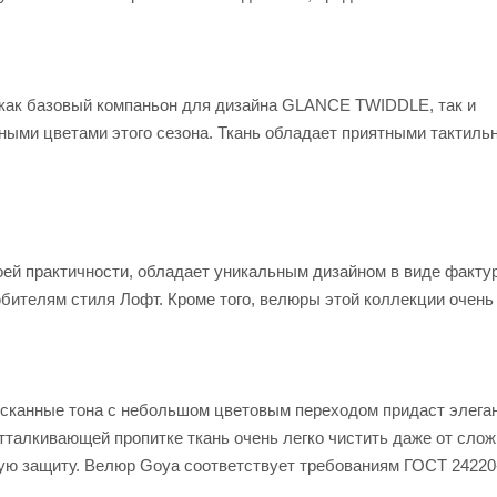
 как базовый компаньон для дизайна GLANCE TWIDDLE, так и
ьными цветами этого сезона. Ткань обладает приятными тактил
ей практичности, обладает уникальным дизайном в виде факту
бителям стиля Лофт. Кроме того, велюры этой коллекции очень 
ысканные тона с небольшом цветовым переходом придаст элега
тталкивающей пропитке ткань очень легко чистить даже от сло
ную защиту. Велюр Goya соответствует требованиям ГОСТ 24220