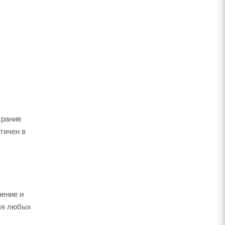
хранив
тичен в
нение и
для любых