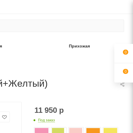
я
Прихожая
0
0
ый+Желтый)
11 950
р
Под заказ