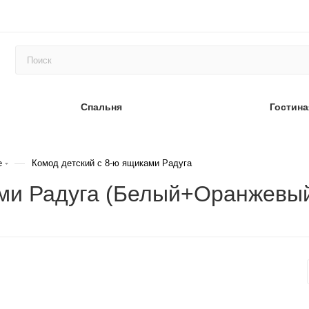
Спальня
Гостина
—
е
Комод детский с 8-ю ящиками Радуга
ами Радуга (Белый+Оранжев